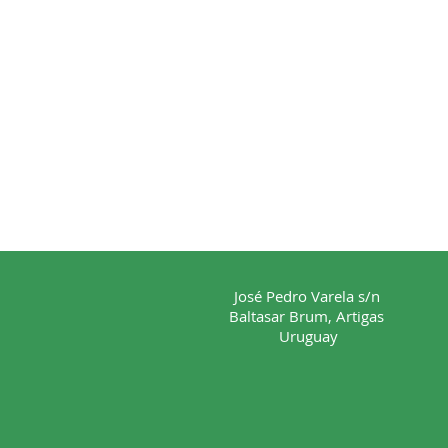
José Pedro Varela s/n
Baltasar Brum, Artigas
Uruguay