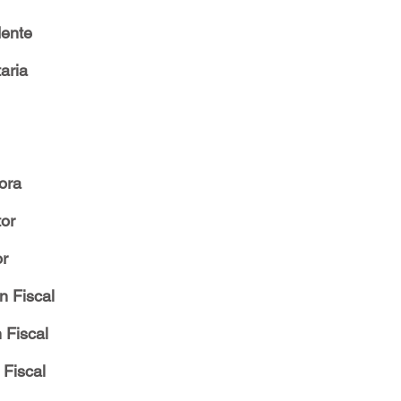
dente
aria
ora
tor
or
n Fiscal
 Fiscal
 Fiscal