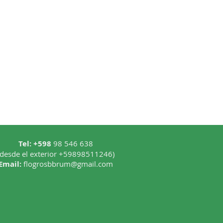
Tel: +598
98 546 638
(desde el exterior +59898511246)
Email:
flogrosbbrum@gmail.com